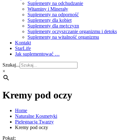
Suplementy na odchudzanie
Witaminy i Minerały
Suplementy na odporność
Suplementy dla kobiet
Suplementy dla mężczyzn
Suplementy oczyszczanie organizmu i detoks
Suplementy na witalność organizmu
Kontakt
StarLife
Jak suplementować …
Szukaj...
×
Kremy pod oczy
Home
Naturalne Kosmetyki
Pielęgnacja Twarzy
Kremy pod oczy
Pokaż: