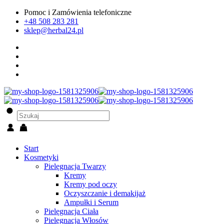
Pomoc i Zamówienia telefoniczne
+48 508 283 281
sklep@herbal24.pl
Start
Kosmetyki
Pielęgnacja Twarzy
Kremy
Kremy pod oczy
Oczyszczanie i demakijaż
Ampułki i Serum
Pielęgnacja Ciała
Pielęgnacja Włosów