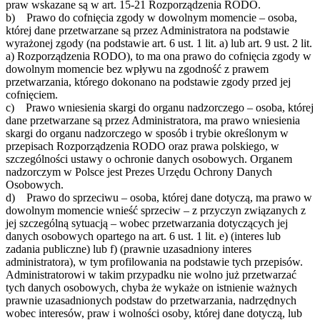
praw wskazane są w art. 15-21 Rozporządzenia RODO.
b) Prawo do cofnięcia zgody w dowolnym momencie – osoba,
której dane przetwarzane są przez Administratora na podstawie
wyrażonej zgody (na podstawie art. 6 ust. 1 lit. a) lub art. 9 ust. 2 lit.
a) Rozporządzenia RODO), to ma ona prawo do cofnięcia zgody w
dowolnym momencie bez wpływu na zgodność z prawem
przetwarzania, którego dokonano na podstawie zgody przed jej
cofnięciem.
c) Prawo wniesienia skargi do organu nadzorczego – osoba, której
dane przetwarzane są przez Administratora, ma prawo wniesienia
skargi do organu nadzorczego w sposób i trybie określonym w
przepisach Rozporządzenia RODO oraz prawa polskiego, w
szczególności ustawy o ochronie danych osobowych. Organem
nadzorczym w Polsce jest Prezes Urzędu Ochrony Danych
Osobowych.
d) Prawo do sprzeciwu – osoba, której dane dotyczą, ma prawo w
dowolnym momencie wnieść sprzeciw – z przyczyn związanych z
jej szczególną sytuacją – wobec przetwarzania dotyczących jej
danych osobowych opartego na art. 6 ust. 1 lit. e) (interes lub
zadania publiczne) lub f) (prawnie uzasadniony interes
administratora), w tym profilowania na podstawie tych przepisów.
Administratorowi w takim przypadku nie wolno już przetwarzać
tych danych osobowych, chyba że wykaże on istnienie ważnych
prawnie uzasadnionych podstaw do przetwarzania, nadrzędnych
wobec interesów, praw i wolności osoby, której dane dotyczą, lub