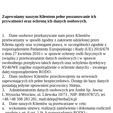
Zapewniamy naszym Klientom pełne poszanowanie ich
prywatności oraz ochronę ich danych osobowych.
1. Dane osobowe przekazywane nam przez Klientów
przetwarzamy w sposób zgodny z zakresem udzielonej przez
Klienta zgody oraz wymogami prawa, w szczególności zgodnie z
rozporządzeniem Parlamentu Europejskiego i Rady (UE) 2016/679
z dnia 27 kwietnia 2016 r. w sprawie ochrony osób fizycznych w
związku z przetwarzaniem danych osobowych i w sprawie
swobodnego przepływu takich danych oraz uchylenia dyrektywy
95/46/WE (ogólne rozporządzenie o ochronie danych) – zwanego
dalej rozporządzeniem RODO.
2. Dane osobowe Klientów przechowujemy na serwerach
zapewniających ich pełne bezpieczeństwo. Dostęp do bazy danych
posiadają jedynie uprawnieni pracownicy Sklepu.
3. Administratorem danych osobowych jest Ambit Sp. Jawna
L.Wysocka Wrocław, ul. Litewska 10/73 , NIP: 8981978725, tel.
+48.+48 508 283 281, mail:sklep@herbal24.pl
4. Dane naszych Klientów są przetwarzane w celu:
a. wykonania umowy, realizacji zamówienia i dokonania rozliczeń
– zgodnie z art. 6 ust. 1 lit. b rozporządzenia RODO ;