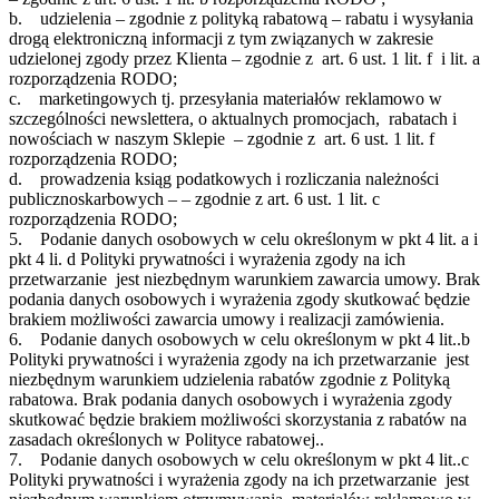
b. udzielenia – zgodnie z polityką rabatową – rabatu i wysyłania
drogą elektroniczną informacji z tym związanych w zakresie
udzielonej zgody przez Klienta – zgodnie z art. 6 ust. 1 lit. f i lit. a
rozporządzenia RODO;
c. marketingowych tj. przesyłania materiałów reklamowo w
szczególności newslettera, o aktualnych promocjach, rabatach i
nowościach w naszym Sklepie – zgodnie z art. 6 ust. 1 lit. f
rozporządzenia RODO;
d. prowadzenia ksiąg podatkowych i rozliczania należności
publicznoskarbowych – – zgodnie z art. 6 ust. 1 lit. c
rozporządzenia RODO;
5. Podanie danych osobowych w celu określonym w pkt 4 lit. a i
pkt 4 li. d Polityki prywatności i wyrażenia zgody na ich
przetwarzanie jest niezbędnym warunkiem zawarcia umowy. Brak
podania danych osobowych i wyrażenia zgody skutkować będzie
brakiem możliwości zawarcia umowy i realizacji zamówienia.
6. Podanie danych osobowych w celu określonym w pkt 4 lit..b
Polityki prywatności i wyrażenia zgody na ich przetwarzanie jest
niezbędnym warunkiem udzielenia rabatów zgodnie z Polityką
rabatowa. Brak podania danych osobowych i wyrażenia zgody
skutkować będzie brakiem możliwości skorzystania z rabatów na
zasadach określonych w Polityce rabatowej..
7. Podanie danych osobowych w celu określonym w pkt 4 lit..c
Polityki prywatności i wyrażenia zgody na ich przetwarzanie jest