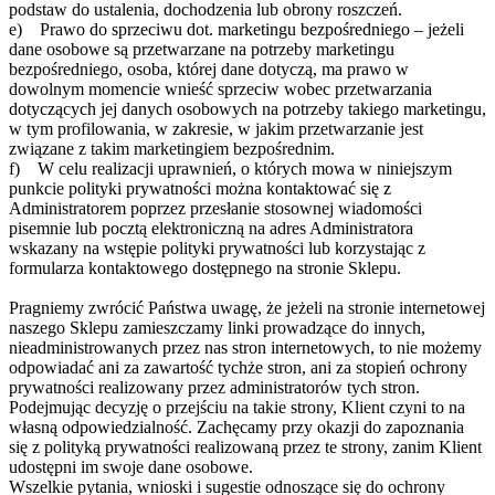
podstaw do ustalenia, dochodzenia lub obrony roszczeń.
e) Prawo do sprzeciwu dot. marketingu bezpośredniego – jeżeli
dane osobowe są przetwarzane na potrzeby marketingu
bezpośredniego, osoba, której dane dotyczą, ma prawo w
dowolnym momencie wnieść sprzeciw wobec przetwarzania
dotyczących jej danych osobowych na potrzeby takiego marketingu,
w tym profilowania, w zakresie, w jakim przetwarzanie jest
związane z takim marketingiem bezpośrednim.
f) W celu realizacji uprawnień, o których mowa w niniejszym
punkcie polityki prywatności można kontaktować się z
Administratorem poprzez przesłanie stosownej wiadomości
pisemnie lub pocztą elektroniczną na adres Administratora
wskazany na wstępie polityki prywatności lub korzystając z
formularza kontaktowego dostępnego na stronie Sklepu.
Pragniemy zwrócić Państwa uwagę, że jeżeli na stronie internetowej
naszego Sklepu zamieszczamy linki prowadzące do innych,
nieadministrowanych przez nas stron internetowych, to nie możemy
odpowiadać ani za zawartość tychże stron, ani za stopień ochrony
prywatności realizowany przez administratorów tych stron.
Podejmując decyzję o przejściu na takie strony, Klient czyni to na
własną odpowiedzialność. Zachęcamy przy okazji do zapoznania
się z polityką prywatności realizowaną przez te strony, zanim Klient
udostępni im swoje dane osobowe.
Wszelkie pytania, wnioski i sugestie odnoszące się do ochrony