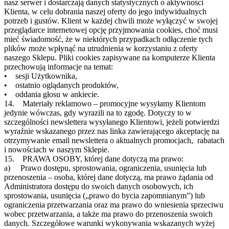
nasz serwer i dostarczają danych statystycznych o aktywności
Klienta, w celu dobrania naszej oferty do jego indywidualnych
potrzeb i gustów. Klient w każdej chwili może wyłączyć w swojej
przeglądarce internetowej opcję przyjmowania cookies, choć musi
mieć świadomość, że w niektórych przypadkach odłączenie tych
plików może wpłynąć na utrudnienia w korzystaniu z oferty
naszego Sklepu. Pliki cookies zapisywane na komputerze Klienta
przechowują informacje na temat:
• sesji Użytkownika,
• ostatnio oglądanych produktów,
• oddania głosu w ankiecie.
14. Materiały reklamowo – promocyjne wysyłamy Klientom
jedynie wówczas, gdy wyrazili na to zgodę. Dotyczy to w
szczególności newslettera wysyłanego Klientowi, jeżeli potwierdzi
wyraźnie wskazanego przez nas linka zawierającego akceptację na
otrzymywanie email newslettera o aktualnych promocjach, rabatach
i nowościach w naszym Sklepie.
15. PRAWA OSOBY, której dane dotyczą ma prawo:
a) Prawo dostępu, sprostowania, ograniczenia, usunięcia lub
przenoszenia – osoba, której dane dotyczą, ma prawo żądania od
Administratora dostępu do swoich danych osobowych, ich
sprostowania, usunięcia („prawo do bycia zapomnianym”) lub
ograniczenia przetwarzania oraz ma prawo do wniesienia sprzeciwu
wobec przetwarzania, a także ma prawo do przenoszenia swoich
danych. Szczegółowe warunki wykonywania wskazanych wyżej