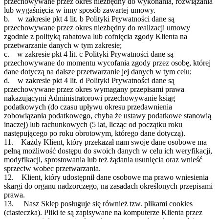
przechowywane przez okres niezbędny do wykonania, rozwiązania
lub wygaśnięcia w inny sposób zawartej umowy.
b. w zakresie pkt 4 lit. b Polityki Prywatności dane są
przechowywane przez okres niezbędny do realizacji umowy
zgodnie z polityką rabatowa lub cofnięcia zgody Klienta na
przetwarzanie danych w tym zakresie;
c. w zakresie pkt 4 lit. c Polityki Prywatności dane są
przechowywane do momentu wycofania zgody przez osobę, której
dane dotyczą na dalsze przetwarzanie jej danych w tym celu;
d. w zakresie pkt 4 lit. d Polityki Prywatności dane są
przechowywane przez okres wymagany przepisami prawa
nakazującymi Administratorowi przechowywanie ksiąg
podatkowych (do czasu upływu okresu przedawnienia
zobowiązania podatkowego, chyba że ustawy podatkowe stanowią
inaczej) lub rachunkowych (5 lat, licząc od początku roku
następującego po roku obrotowym, którego dane dotyczą).
11. Każdy Klient, który przekazał nam swoje dane osobowe ma
pełną możliwość dostępu do swoich danych w celu ich weryfikacji,
modyfikacji, sprostowania lub też żądania usunięcia oraz wnieść
sprzeciw wobec przetwarzania.
12. Klient, który udostępnił dane osobowe ma prawo wniesienia
skargi do organu nadzorczego, na zasadach określonych przepisami
prawa.
13. Nasz Sklep posługuje się również tzw. plikami cookies
(ciasteczka). Pliki te są zapisywane na komputerze Klienta przez