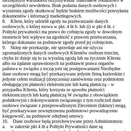
niezbędnym warunkiem otrzymywania materiałów reklamowo w
szczególności newslettera. Brak podania danych osobowych i
wyrażenia zgody skutkować będzie brakiem możliwości przesyłania
dokumentów i informacji marketingowych.
8. Klient, który udzielił zgody na przetwarzanie danych
osobowych, o której mowa w pkt. 4 lit b. lub (i) w pkt 4 lit. c
Polityki prywatności ma prawo do cofnięcia zgody w dowolnym
momencie bez wpływu na zgodność z prawem przetwarzania,
którego dokonano na podstawie zgody przed jej cofnięciem.
9. Sklep nie przekazuje, nie sprzedaje ani nie użycza
zgromadzonych danych osobowych Klientów osobom trzecim,
chyba że dzieje się to za wyraźną zgodą lub na życzenie Klienta
albo na żądanie uprawnionych na podstawie prawa organów
państwa w związku z toczącymi się postępowaniami Niezbędne
dane osobowe mogą być przekazywane jedynie firmą kurierskim i
jedynie celem realizacji (doręczenia) zamówienia oraz podmiotom
obsługującym płatności elektroniczne lub kartą płatniczą – w
przypadku Klienta, który korzysta ze sposobu płatności
elektronicznych lub kartą płatniczą W związku z obowiązkiem
podatkowym i dokonywaniem związanego z tym rozliczeń dane
osobowe związane z przeprowadzonym Zleceniem (faktury) mogą
być przekazywane zewnętrznemu podmiotowi prowadzącemu
księgowość, na podstawie odrębnej umowy.
10. Dane osobowe będą przechowywane przez Administratora:
a. w zakresie pkt 4 lit a Polityki Prywatności dane są