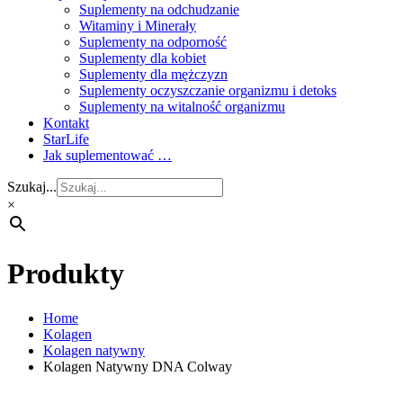
Suplementy na odchudzanie
Witaminy i Minerały
Suplementy na odporność
Suplementy dla kobiet
Suplementy dla mężczyzn
Suplementy oczyszczanie organizmu i detoks
Suplementy na witalność organizmu
Kontakt
StarLife
Jak suplementować …
Szukaj...
×
Produkty
Home
Kolagen
Kolagen natywny
Kolagen Natywny DNA Colway