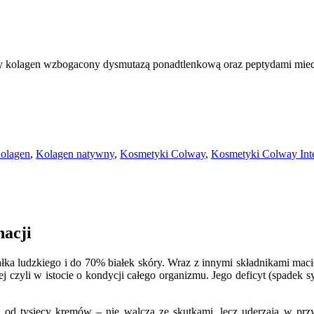
sty kolagen wzbogacony dysmutazą ponadtlenkową oraz peptydami mi
olagen
,
Kolagen natywny
,
Kosmetyki Colway
,
Kosmetyki Colway Inte
acji
łka ludzkiego i do 70% białek skóry. Wraz z innymi składnikami macier
nej czyli w istocie o kondycji całego organizmu. Jego deficyt (spadek
u od tysięcy kremów – nie walczą ze skutkami, lecz uderzają w prz