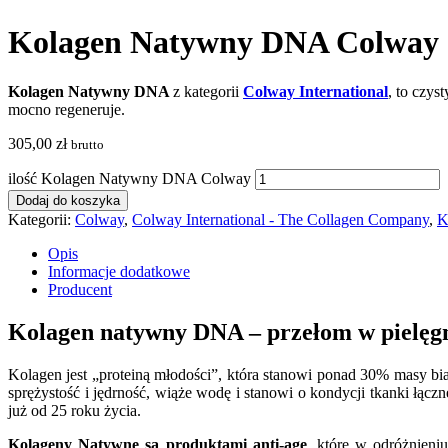
Kolagen Natywny DNA Colway
Kolagen Natywny DNA
z kategorii
Colway International
, to czy
mocno regeneruje.
305,00
zł
brutto
ilość Kolagen Natywny DNA Colway
Dodaj do koszyka
Kategorii:
Colway
,
Colway International - The Collagen Company
,
K
Opis
Informacje dodatkowe
Producent
Kolagen natywny DNA – przełom w pielęgn
Kolagen jest „proteiną młodości”, która stanowi ponad 30% masy bia
sprężystość i jędrność, wiąże wodę i stanowi o kondycji tkanki łącz
już od 25 roku życia.
Kolageny Natywne są produktami anti-age
, które w odróżnieni