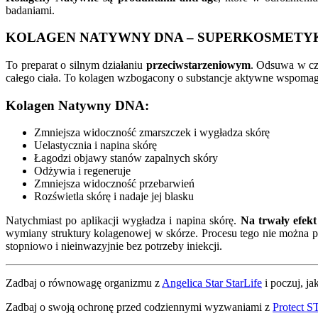
badaniami.
KOLAGEN NATYWNY DNA – SUPERKOSMETY
To preparat o silnym działaniu
przeciwstarzeniowym
. Odsuwa w cza
całego ciała. To kolagen wzbogacony o substancje aktywne wspomag
Kolagen Natywny DNA:
Zmniejsza widoczność zmarszczek i wygładza skórę
Uelastycznia i napina skórę
Łagodzi objawy stanów zapalnych skóry
Odżywia i regeneruje
Zmniejsza widoczność przebarwień
Rozświetla skórę i nadaje jej blasku
Natychmiast po aplikacji wygładza i napina skórę.
Na trwały efekt
wymiany struktury kolagenowej w skórze. Procesu tego nie można pr
stopniowo i nieinwazyjnie bez potrzeby iniekcji.
Zadbaj o równowagę organizmu z
Angelica Star StarLife
i poczuj, j
Zadbaj o swoją ochronę przed codziennymi wyzwaniami z
Protect S