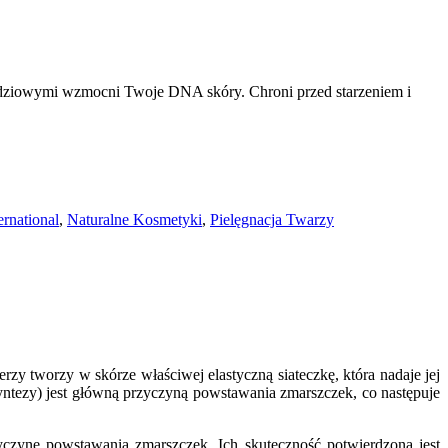
edziowymi wzmocni Twoje DNA skóry. Chroni przed starzeniem i
rnational
,
Naturalne Kosmetyki
,
Pielęgnacja Twarzy
zy tworzy w skórze właściwej elastyczną siateczkę, która nadaje jej
 syntezy) jest główną przyczyną powstawania zmarszczek, co następuje
yczynę powstawania zmarszczek. Ich skuteczność potwierdzona jest