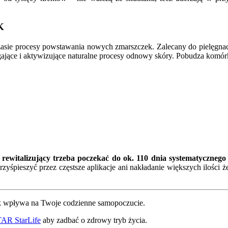
K
sie procesy powstawania nowych zmarszczek. Zalecany do pielęgnacji 
ające i aktywizujące naturalne procesy odnowy skóry. Pobudza komórk
 rewitalizujący trzeba poczekać do ok. 110 dnia systematycznego
zyśpieszyć przez częstsze aplikacje ani nakładanie większych ilośc
ak wpływa na Twoje codzienne samopoczucie.
TAR StarLife
aby zadbać o zdrowy tryb życia.